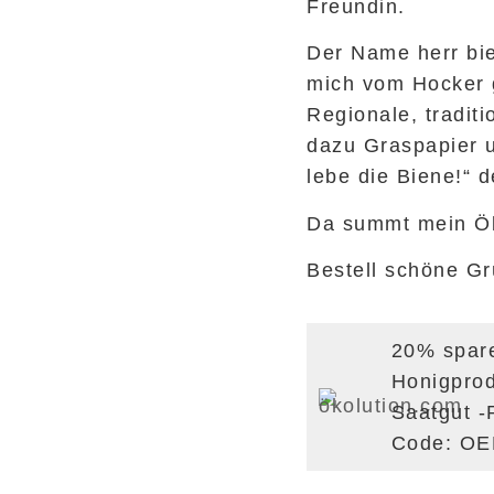
Freundin.
Der Name herr bi
mich vom Hocker g
Regionale, tradit
dazu Graspapier 
lebe die Biene!“ d
Da summt mein Ö
Bestell schöne Gr
20% spar
Honigpro
Saatgut -
Code: O