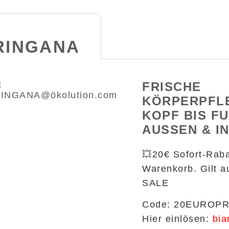
RINGANA
FRISCHE
KÖRPERPFL
KOPF BIS FUS
USSEN & I
💥20€ Sofort-Raba
Warenkorb. Gilt a
SALE
Code:
20EUROP
Hier einlösen:
bia