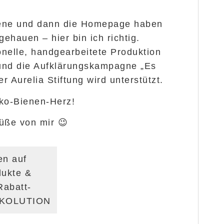
ene und dann die Homepage haben
ehauen – hier bin ich richtig.
ionelle, handgearbeitete Produktion
und die Aufklärungskampagne „Es
er Aurelia Stiftung wird unterstützt.
ko-Bienen-Herz!
üße von mir 😉
en auf
dukte &
Rabatt-
EKOLUTION