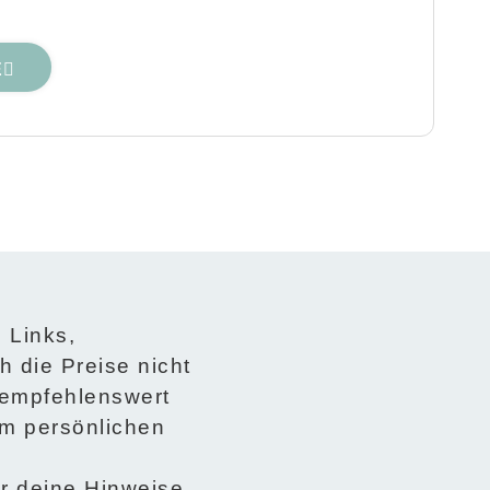
E
e Links,
h die Preise nicht
t empfehlenswert
em persönlichen
er deine Hinweise.