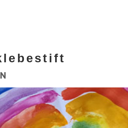
klebestift
EN